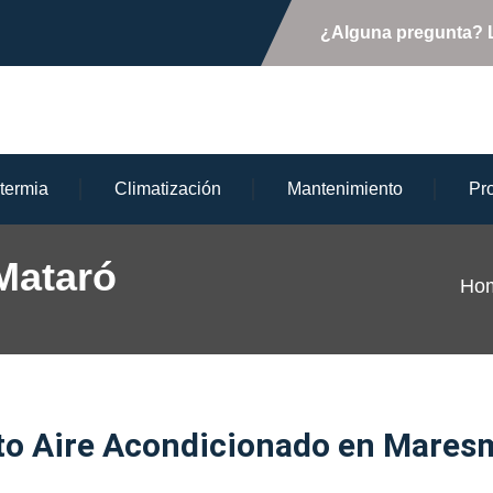
¿Alguna pregunta?
termia
Climatización
Mantenimiento
Pr
Mataró
Ho
to Aire Acondicionado en Mares