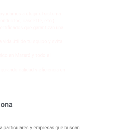
ayudamos a elegir el sistema
conductos, cassette, etc.).
rtificados que garantizan una
a vida útil de tu equipo y evita
nico en Mataró y todo el
urando calidad y eficiencia en
lona
a particulares y empresas que buscan