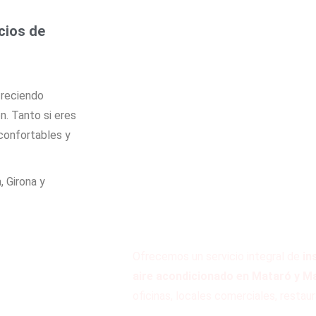
cios de
freciendo
n. Tanto si eres
confortables y
 Girona y
Ofrecemos un servicio integral de
in
aire acondicionado en Mataró y 
oficinas, locales comerciales, restaur