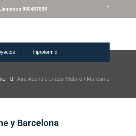
Llámanos 680467896
oyectos
Inprotermic
me
Aire Acondicionado Mataró / Maresme
me y Barcelona