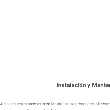
Instalación y Mantenimiento de Aire Acondic
y Maresme
Instalación y Mante
Aunque nuestra base está en Mataró, no te preocupes, ofrecem