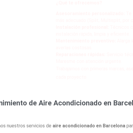
¿Qué te ofrecemos?
Asesoramiento personalizado:
Te 
ionado en Mataró
más adecuado (Split, Multisplit, por 
Instalación profesional:
Técnicos ce
instalación rápida, limpia y eficiente.
Mantenimiento preventivo:
Alarga l
averías costosas.
Reparaciones rápidas:
Servicio téc
Maresme con atención urgente.
Trabajamos con primeras marcas, aseg
cada proyecto.
nimiento de Aire Acondicionado en Barce
os nuestros servicios de
aire acondicionado en Barcelona
par