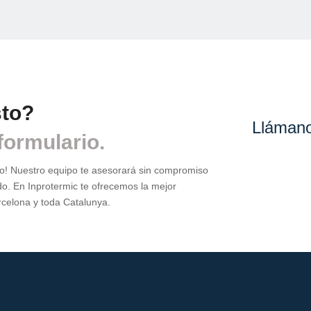
OS
sto?
Lláman
formulario.
io! Nuestro equipo te asesorará sin compromiso
do. En Inprotermic te ofrecemos la mejor
celona y toda Catalunya.