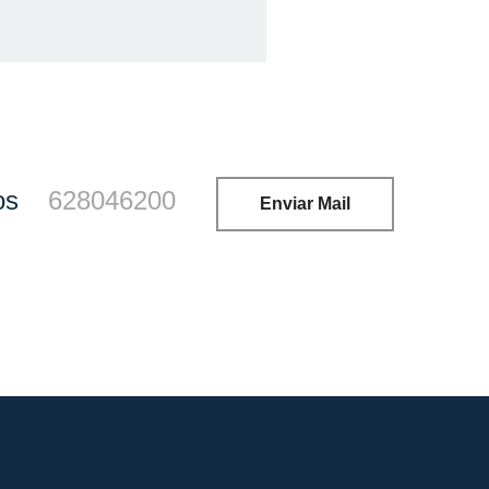
os
628046200
Enviar Mail