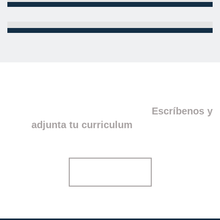
CARLOS
GABI
¿Quieres trabajar con nosotros?
Escríbenos y
adjunta tu curriculum
para tenerte
controlad@!
Enviar CV